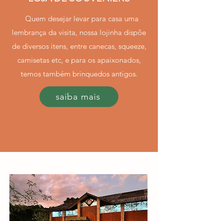
Quem desejar levar para casa uma
lembrança da visita, nossa lojinha dispõe
de diversos itens, entre canecas, squeeze,
camisetas etc, e para os apaixonados,
temos também brinquedos antigos.
saiba mais