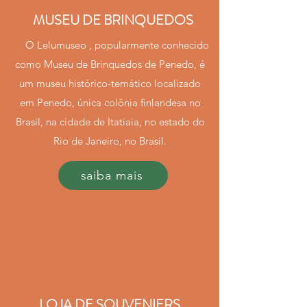
MUSEU DE BRINQUEDOS
O Lelumuseo , popularmente conhecido
como Museu de Brinquedos de Penedo, é
um museu histórico-temático localizado
em Penedo, única colônia finlandesa no
Brasil, na cidade de Itatiaia, no estado do
Rio de Janeiro, no Brasil.
saiba mais
LOJA DE SOUVENIERS