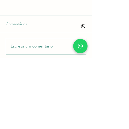
Comentários
Escreva um comentário
POLÍTICAS
©2022 por Lelumuseo. Orgulhosamente
criado por Wolf Tech
.
LELUMUSEO MUSEU DE BRINQUEDOS LTDA
CNPJ:
37.818..089
/0001-08
Avenida Michelângelo, 216 - Itatiaia, RJ
27580-000
lelumuseo2020@gmail.com
Tel:
+55 021 97948-0910